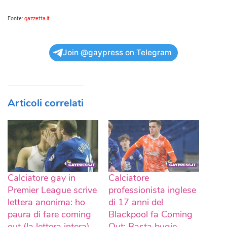
Fonte:
gazzetta.it
Join @gaypress on Telegram
Articoli correlati
Calciatore gay in
Calciatore
Premier League scrive
professionista inglese
lettera anonima: ho
di 17 anni del
paura di fare coming
Blackpool fa Coming
out (la lettera intera)
Out: Basta bugie,