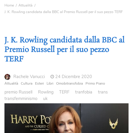
Home
Attualità
J. K. Rowling candidata dalla BBC al Premio Russell per il suo pezzo TERF
J. K. Rowling candidata dalla BBC al
Premio Russell per il suo pezzo
TERF
Rachele Vanucci
24 Dicembre 2020
Attualità
Cultura
Esteri
Libri
Omobitransfobia
Primo Piano
premio Russell
Rowling
TERF
tranfobia
trans
transfemminismo
uk