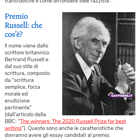
transfobiche è come diffondere idee razziste”.
Premio
Russell: che
cos’è?
Il nome viene dallo
scrittore britannico
Bertrand Russell e
dal suo stile di
scrittura, composto
da “scrittura
semplice, forza
morale ed
erudizione
pertinente”
(dall’articolo della
BBC: “
The winners: The 2020 Russell Prize for best
writing
“).
Queste sono anche le caratteristiche che
dovranno avere gli
essay
candidati al premio.