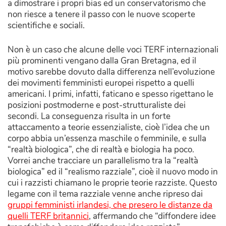
a dimostrare i propri bias ed un conservatorismo che
non riesce a tenere il passo con le nuove scoperte
scientifiche e sociali.
Non è un caso che alcune delle voci TERF internazionali
più prominenti vengano dalla Gran Bretagna, ed il
motivo sarebbe dovuto dalla differenza nell’evoluzione
dei movimenti femministi europei rispetto a quelli
americani. I primi, infatti, faticano e spesso rigettano le
posizioni postmoderne e post-strutturaliste dei
secondi. La conseguenza risulta in un forte
attaccamento a teorie essenzialiste, cioè l’idea che un
corpo abbia un’essenza maschile o femminile, e sulla
“realtà biologica”, che di realtà e biologia ha poco.
Vorrei anche tracciare un parallelismo tra la “realtà
biologica” ed il “realismo razziale”, cioè il nuovo modo in
cui i razzisti chiamano le proprie teorie razziste. Questo
legame con il tema razziale venne anche ripreso dai
gruppi femministi irlandesi, che presero le distanze da
quelli TERF britannici
, affermando che “diffondere idee