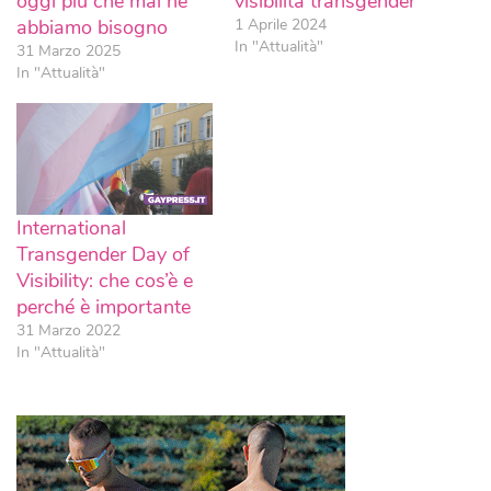
oggi più che mai ne
visibilità transgender
abbiamo bisogno
1 Aprile 2024
In "Attualità"
31 Marzo 2025
In "Attualità"
International
Transgender Day of
Visibility: che cos’è e
perché è importante
31 Marzo 2022
In "Attualità"