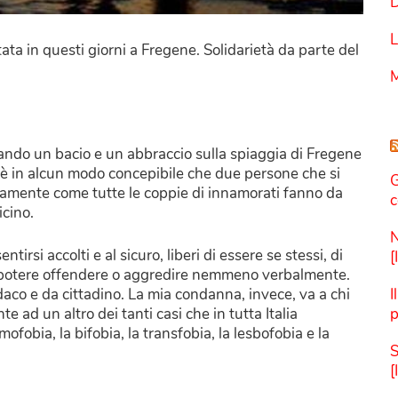
D
L
ata in questi giorni a Fregene. Solidarietà da parte del
M
ando un bacio e un abbraccio sulla spiaggia di Fregene
 è in alcun modo concepibile che due persone che si
G
amente come tutte le coppie di innamorati fanno da
c
icino.
N
tirsi accolti e al sicuro, liberi di essere se stessi, di
[
 potere offendere o aggredire nemmeno verbalmente.
ndaco e da cittadino. La mia condanna, invece, va a chi
I
te ad un altro dei tanti casi che in tutta Italia
p
ofobia, la bifobia, la transfobia, la lesbofobia e la
S
[