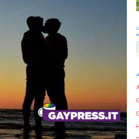
U
a
A
A
C
C