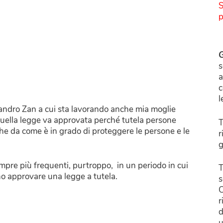
S
p
G
s
a
c
l
ssandro Zan a cui sta lavorando anche mia moglie
Quella legge va approvata perché tutela persone
T
che da come è in grado di proteggere le persone e le
r
g
mpre più frequenti, purtroppo, in un periodo in cui
T
o approvare una legge a tutela.
s
C
r
d
u