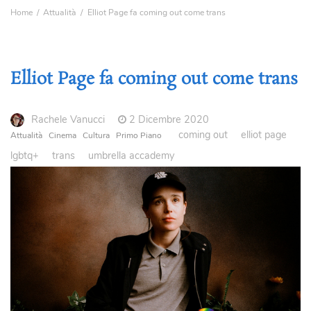
Home
Attualità
Elliot Page fa coming out come trans
Elliot Page fa coming out come trans
Rachele Vanucci
2 Dicembre 2020
coming out
elliot page
Attualità
Cinema
Cultura
Primo Piano
lgbtq+
trans
umbrella accademy