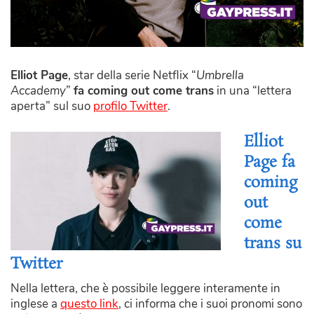
Elliot Page
, star della serie Netflix “
Umbrella
Accademy
”
fa coming out come trans
in una “lettera
aperta” sul suo
profilo Twitter
.
Elliot
Page fa
coming
out
come
trans su
Twitter
Nella lettera, che è possibile leggere interamente in
inglese a
questo link
, ci informa che i suoi pronomi sono