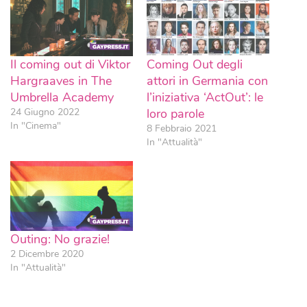
Il coming out di Viktor
Coming Out degli
Hargraaves in The
attori in Germania con
Umbrella Academy
l’iniziativa ‘ActOut’: le
24 Giugno 2022
loro parole
In "Cinema"
8 Febbraio 2021
In "Attualità"
Outing: No grazie!
2 Dicembre 2020
In "Attualità"