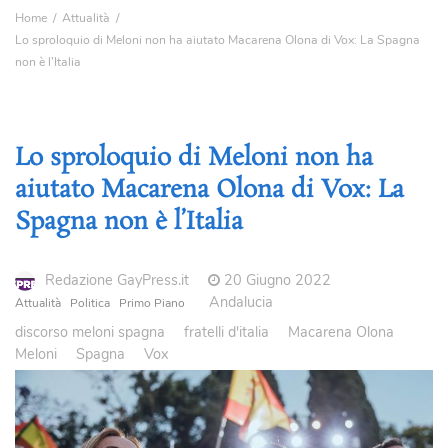
Home
Attualità
Lo sproloquio di Meloni non ha aiutato Macarena Olona di Vox: La Spagna
non è l’Italia
Lo sproloquio di Meloni non ha
aiutato Macarena Olona di Vox: La
Spagna non è l’Italia
Redazione GayPress.it
20 Giugno 2022
Andalucia
Attualità
Politica
Primo Piano
discorso meloni spagna
fratelli d'italia
Macarena Olona
Meloni
Spagna
Vox