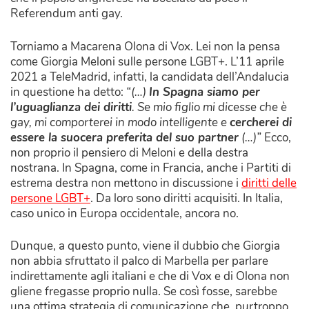
Referendum anti gay.
Torniamo a Macarena Olona di Vox. Lei non la pensa
come Giorgia Meloni sulle persone LGBT+. L’11 aprile
2021 a TeleMadrid, infatti, la candidata dell’Andalucia
in questione ha detto:
“(…)
In Spagna siamo per
l’uguaglianza dei diritti
. Se mio figlio mi dicesse che è
gay, mi comporterei in modo intelligente e
cercherei di
essere la suocera preferita del suo partner
(…)”
Ecco,
non proprio il pensiero di Meloni e della destra
nostrana. In Spagna, come in Francia, anche i Partiti di
estrema destra non mettono in discussione i
diritti delle
persone LGBT+
. Da loro sono diritti acquisiti. In Italia,
caso unico in Europa occidentale, ancora no.
Dunque, a questo punto, viene il dubbio che Giorgia
non abbia sfruttato il palco di Marbella per parlare
indirettamente agli italiani e che di Vox e di Olona non
gliene fregasse proprio nulla. Se così fosse, sarebbe
una ottima strategia di comunicazione che, purtroppo,