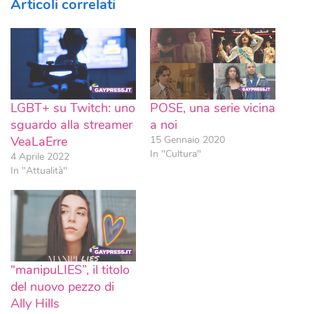
Articoli correlati
LGBT+ su Twitch: uno
POSE, una serie vicina
sguardo alla streamer
a noi
VeaLaErre
15 Gennaio 2020
In "Cultura"
4 Aprile 2022
In "Attualità"
“manipuLIES”, il titolo
del nuovo pezzo di
Ally Hills