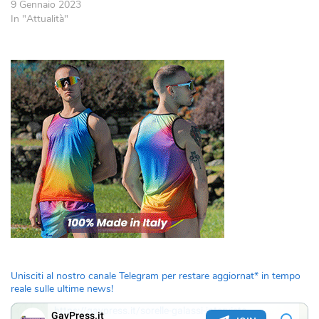
9 Gennaio 2023
In "Attualità"
Unisciti al nostro canale Telegram per restare aggiornat* in tempo
reale sulle ultime news!