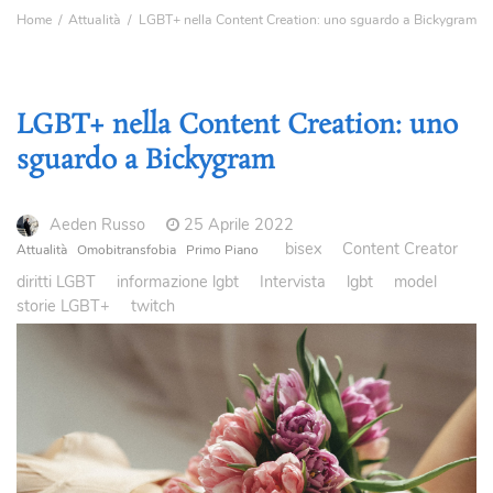
Home
Attualità
LGBT+ nella Content Creation: uno sguardo a Bickygram
LGBT+ nella Content Creation: uno
sguardo a Bickygram
Aeden Russo
25 Aprile 2022
bisex
Content Creator
Attualità
Omobitransfobia
Primo Piano
diritti LGBT
informazione lgbt
Intervista
lgbt
model
storie LGBT+
twitch