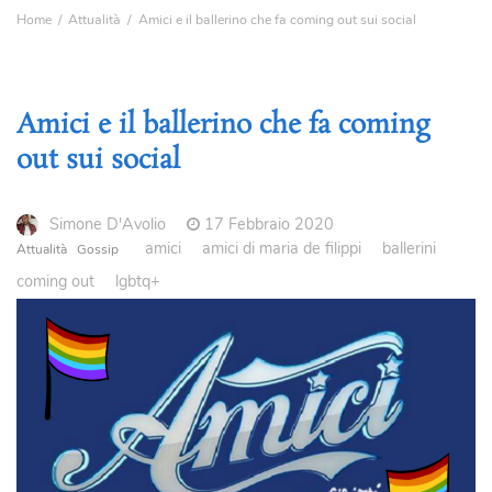
Home
Attualità
Amici e il ballerino che fa coming out sui social
Amici e il ballerino che fa coming
out sui social
Simone D'Avolio
17 Febbraio 2020
amici
amici di maria de filippi
ballerini
Attualità
Gossip
coming out
lgbtq+