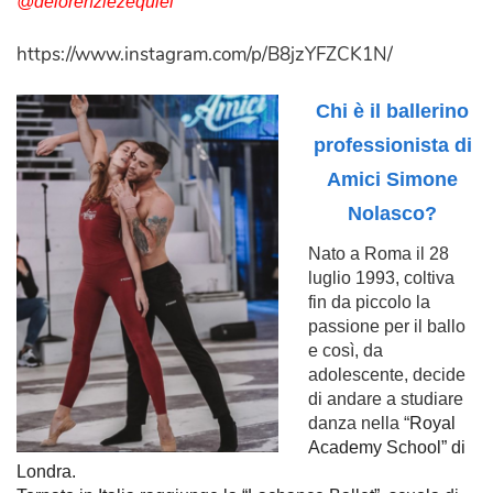
@delorenziezequiel
”
https://www.instagram.com/p/B8jzYFZCK1N/
Chi è il ballerino
professionista di
Amici Simone
Nolasco?
Nato a Roma il 28
luglio 1993, coltiva
fin da piccolo la
passione per il ballo
e così, da
adolescente, decide
di andare a studiare
danza nella “
Royal
Academy School” di
Londra.