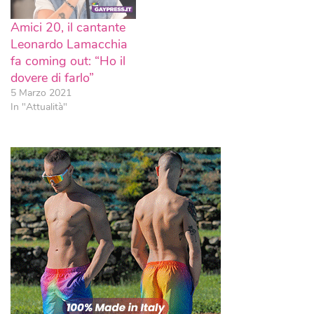
Amici 20, il cantante
Leonardo Lamacchia
fa coming out: “Ho il
dovere di farlo”
5 Marzo 2021
In "Attualità"