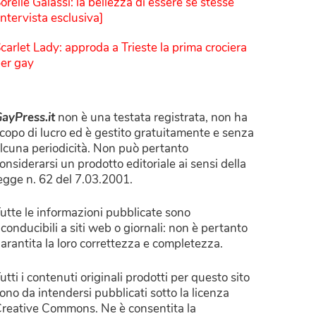
orelle Galassi: la bellezza di essere sé stesse
Intervista esclusiva]
carlet Lady: approda a Trieste la prima crociera
er gay
ayPress.it
non è una testata registrata, non ha
copo di lucro ed è gestito gratuitamente e senza
lcuna periodicità. Non può pertanto
onsiderarsi un prodotto editoriale ai sensi della
egge n. 62 del 7.03.2001.
utte le informazioni pubblicate sono
iconducibili a siti web o giornali: non è pertanto
arantita la loro correttezza e completezza.
utti i contenuti originali prodotti per questo sito
ono da intendersi pubblicati sotto la licenza
reative Commons. Ne è consentita la