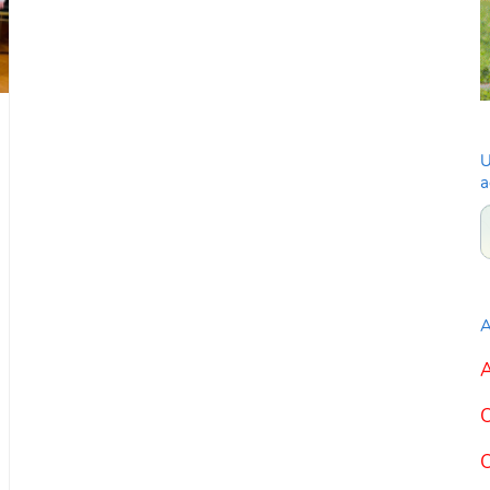
U
a
A
A
C
C