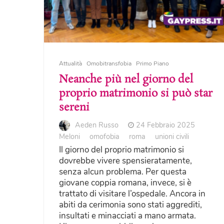
Attualità
Omobitransfobia
Primo Piano
Neanche più nel giorno del
proprio matrimonio si può star
sereni
Aeden Russo
24 Febbraio 2025
Meloni
omofobia
roma
unioni civili
Il giorno del proprio matrimonio si
dovrebbe vivere spensieratamente,
senza alcun problema. Per questa
giovane coppia romana, invece, si è
trattato di visitare l’ospedale. Ancora in
abiti da cerimonia sono stati aggrediti,
insultati e minacciati a mano armata.