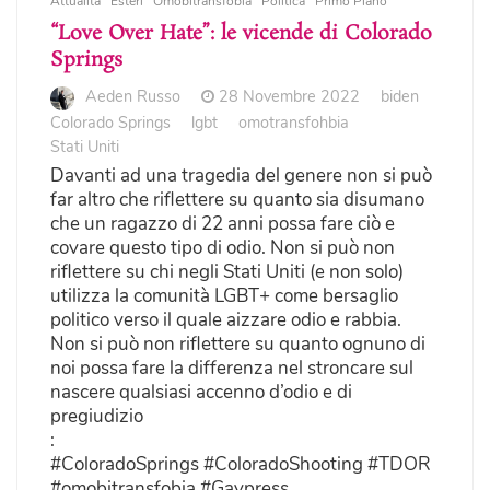
Attualità
Esteri
Omobitransfobia
Politica
Primo Piano
“Love Over Hate”: le vicende di Colorado
Springs
Aeden Russo
28 Novembre 2022
biden
Colorado Springs
lgbt
omotransfohbia
Stati Uniti
Davanti ad una tragedia del genere non si può
far altro che riflettere su quanto sia disumano
che un ragazzo di 22 anni possa fare ciò e
covare questo tipo di odio. Non si può non
riflettere su chi negli Stati Uniti (e non solo)
utilizza la comunità LGBT+ come bersaglio
politico verso il quale aizzare odio e rabbia.
Non si può non riflettere su quanto ognuno di
noi possa fare la differenza nel stroncare sul
nascere qualsiasi accenno d’odio e di
pregiudizio
:
#ColoradoSprings #ColoradoShooting #TDOR
#omobitransfobia #Gaypress