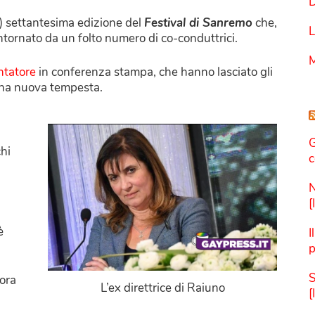
D
a) settantesima edizione del
Festival di Sanremo
che,
L
ornato da un folto numero di co-conduttrici.
M
ntatore
in conferenza stampa, che hanno lasciato gli
 una nuova tempesta.
G
hi
c
N
[
è
I
p
S
cora
L’ex direttrice di Raiuno
[