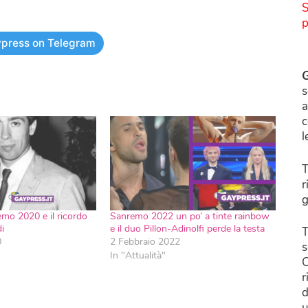
S
p
press on Telegram
G
s
a
c
l
T
r
g
emo 2020 e il ricordo
Sanremo 2022 un po’ a tinte rainbow
i
e il duo Pillon-Adinolfi perde la testa
T
0
2 Febbraio 2022
s
In "Attualità"
C
r
d
u