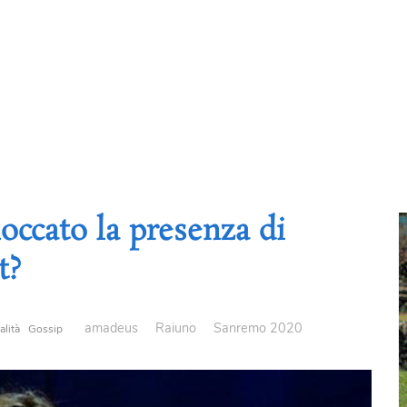
occato la presenza di
t?
amadeus
Raiuno
Sanremo 2020
alità
Gossip