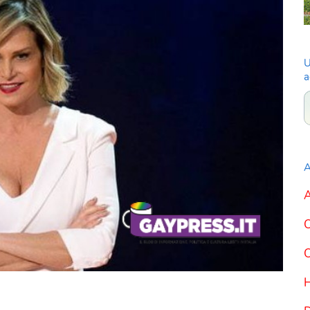
U
a
A
A
C
C