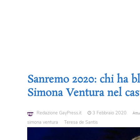
Sanremo 2020: chi ha bl
Simona Ventura nel cas
Redazione GayPress.it
3 Febbraio 2020
Attu
simona ventura
Teresa de Santis