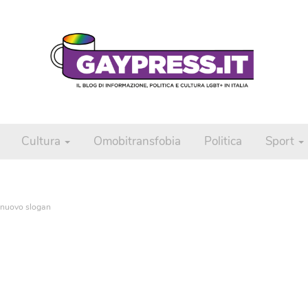
Cultura
Omobitransfobia
Politica
Sport
l nuovo slogan