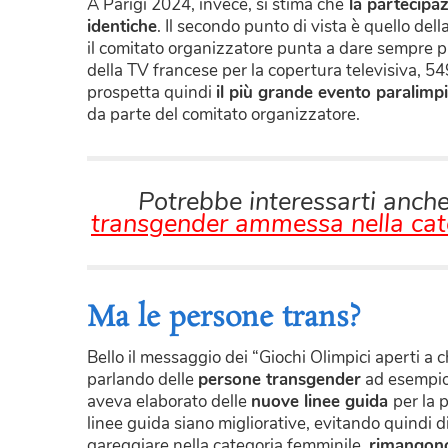
A Parigi 2024, invece, si stima che
la partecipa
identiche
. Il secondo punto di vista è quello dell
il comitato organizzatore punta a dare sempre più
della TV francese per la copertura televisiva, 549 
prospetta quindi
il più grande evento paralimpi
da parte del comitato organizzatore.
Potrebbe interessarti anch
transgender ammessa nella cate
Ma le persone trans?
Bello il messaggio dei “Giochi Olimpici aperti a
parlando delle
persone transgender
ad esempio.
aveva elaborato delle
nuove linee guida
per la 
linee guida siano migliorative, evitando quindi di
gareggiare nella categoria femminile,
rimangono 