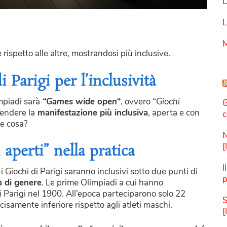
D
L
M
rispetto alle altre, mostrandosi più inclusive.
 Parigi per l’inclusività
mpiadi sarà
“Games wide open
“
, ovvero
“Giochi
G
rendere la
manifestazione più inclusiva
, aperta e con
c
he cosa?
N
[
aperti” nella pratica
I
 Giochi di Parigi saranno inclusivi sotto due punti di
p
à di genere
. Le prime Olimpiadi a cui hanno
i Parigi nel 1900. All’epoca parteciparono solo 22
S
isamente inferiore rispetto agli atleti maschi.
[