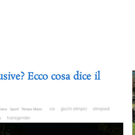
usive? Ecco cosa dice il
cio
giochi olimpici
olimpiadi
iano
Sport
Tempo libero
s
transgender