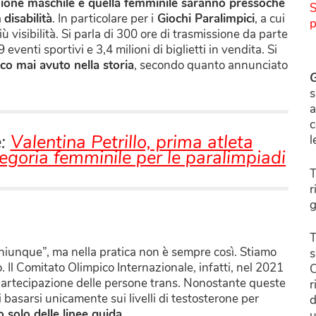
zione maschile e quella femminile saranno pressoché
S
a
disabilità
. In particolare per i
Giochi Paralimpici
, a cui
p
 visibilità. Si parla di 300 ore di trasmissione da parte
eventi sportivi e 3,4 milioni di biglietti in vendita. Si
co mai avuto nella storia
, secondo quanto annunciato
G
s
a
c
e:
Valentina Petrillo, prima atleta
l
goria femminile per le paralimpiadi
T
r
g
T
 chiunque”, ma nella pratica non è sempre così. Stiamo
s
 Il Comitato Olimpico Internazionale, infatti, nel 2021
C
partecipazione delle persone trans. Nonostante queste
r
 basarsi unicamente sui livelli di testosterone per
d
solo delle linee guida.
u