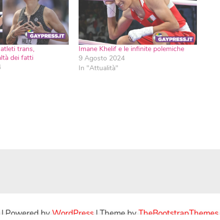
tleti trans,
Imane Khelif e le infinite polemiche
ltà dei fatti
9 Agosto 2024
4
In "Attualità"
| Powered by
WordPress
| Theme by
TheBootstrapThemes