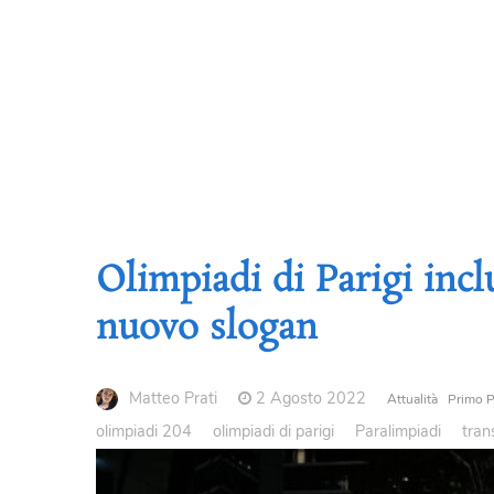
Olimpiadi di Parigi incl
nuovo slogan
Matteo Prati
2 Agosto 2022
Attualità
Primo P
olimpiadi 204
olimpiadi di parigi
Paralimpiadi
tran