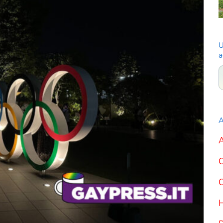
U
a
A
A
C
C