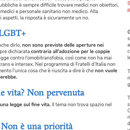
S
pubbliche è sempre difficile trovare medici non obiettori,
p
 medici e personale sanitario non medico. Alla
 aspetti, la risposta è sicuramente un no.
à LGBT+
G
s
a
nche dirlo,
non sono previste delle aperture
nei
c
pre dichiarata
contraria all’adozione per le coppie
l
legge contro l’omobitransfobia, così come non ha mai
trans e intersex. Nel programma di Fratelli d’Italia non
mento l’unica cosa che è riuscita a dire è che
non vuole
T
erebbe.
r
g
ine vita? Non pervenuta
T
s
una legge sul fine vita.
Il tema non trova spazio nel
C
r
d
? Non è una priorità
u