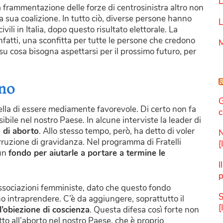
D
a frammentazione delle forze di centrosinistra altro non
la sua coalizione. In tutto ciò, diverse persone hanno
L
vili in Italia, dopo questo risultato elettorale. La
infatti, una sconfitta per tutte le persone che credono
M
 su cosa bisogna aspettarsi per il prossimo futuro, per
eno
G
lla di essere mediamente favorevole. Di certo non fa
c
ibile nel nostro Paese. In alcune interviste la leader di
o di aborto
. Allo stesso tempo, però, ha detto di voler
N
nterruzione di gravidanza. Nel programma di Fratelli
[
 un
fondo per aiutarle a portare a termine le
I
p
 associazioni femministe, dato che questo fondo
S
no intraprendere. C’è da aggiungere, soprattutto il
[
’obiezione di coscienza
. Questa difesa così forte non
itto all’aborto nel nostro Paese, che è proprio