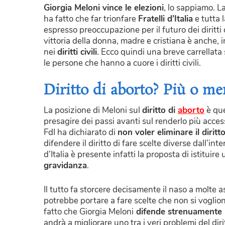
Giorgia Meloni vince le elezioni
, lo sappiamo. L
ha fatto che far trionfare
Fratelli d’Italia
e tutta 
espresso preoccupazione per il futuro dei diritti ci
vittoria della donna, madre e cristiana è anche, 
nei
diritti civili
. Ecco quindi una breve carrellata
le persone che hanno a cuore i diritti civili.
Diritto di aborto? Più o m
La posizione di Meloni sul
diritto di
aborto
è que
presagire dei passi avanti sul renderlo più access
FdI ha dichiarato di
non voler eliminare il diritt
difendere il diritto di fare scelte diverse dall’i
d’Italia è presente infatti la proposta di istituire
gravidanza
.
Il tutto fa storcere decisamente il naso a molte
potrebbe portare a fare scelte che non si voglio
fatto che Giorgia Meloni
difende strenuamente l
andrà a migliorare uno tra i veri problemi del dir