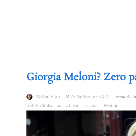
Giorgia Meloni? Zero pass
Matteo Prati
27 Settembre 2022
Attualità
Om
fratelli d'italia
ius scholae
ius soli
Meloni