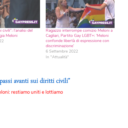
civili”: l’analisi del
Ragazzo interrompe comizio Meloni a
gia Meloni
Cagliari, Partito Gay LGBT+: ‘Meloni
confonde libertà di espressione con
22
discriminazione’
6 Settembre 2022
In "Attualità"
i avanti sui diritti civili”
oni: restiamo uniti e lottiamo