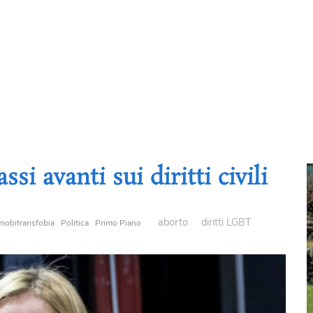
i avanti sui diritti civili
aborto
diritti LGBT
obitransfobia
Politica
Primo Piano