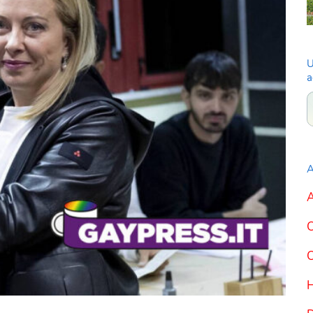
U
a
A
A
C
C