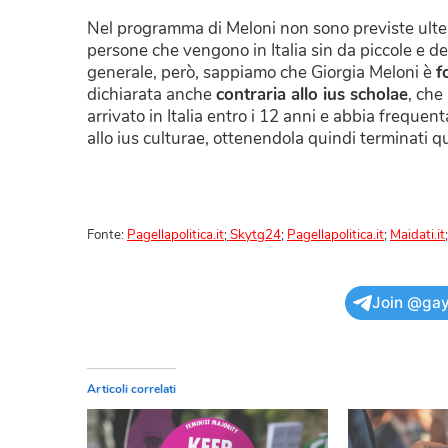
Nel programma di Meloni non sono previste ulteri
persone che vengono in Italia sin da piccole e de
generale, però, sappiamo che Giorgia Meloni è
f
dichiarata anche
contraria allo
ius scholae
, che
arrivato in Italia entro i 12 anni e abbia freque
allo ius culturae, ottenendola quindi terminati qu
Fonte:
Pagellapolitica.it
;
Skytg24
;
Pagellapolitica.it
;
Maidati.it
Join @gay
Articoli correlati