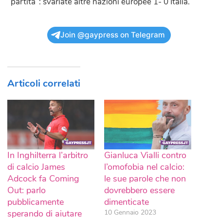
“partita”: svariate altre nazioni europee 1- 0 Italia.
Join @gaypress on Telegram
Articoli correlati
In Inghilterra l’arbitro
Gianluca Vialli contro
di calcio James
l’omofobia nel calcio:
Adcock fa Coming
le sue parole che non
Out: parlo
dovrebbero essere
pubblicamente
dimenticate
sperando di aiutare
10 Gennaio 2023