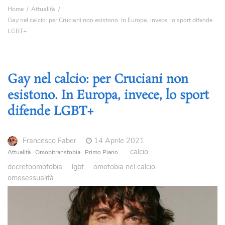
Home
Attualità
Gay nel calcio: per Cruciani non esistono. In Europa, invece, lo sport difende
LGBT+
Gay nel calcio: per Cruciani non
esistono. In Europa, invece, lo sport
difende LGBT+
Francesco Faber
14 Aprile 2021
calcio
Attualità
Omobitransfobia
Primo Piano
decretoomofobia
lgbt
omofobia nel calcio
omosessualità