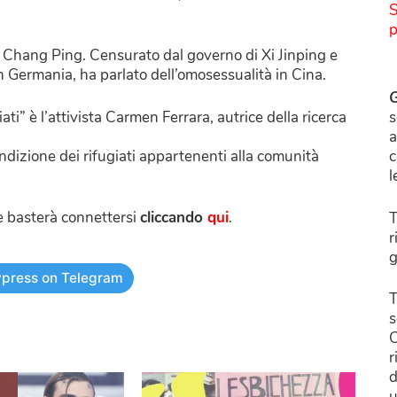
S
p
se Chang Ping. Censurato dal governo di Xi Jinping e
n Germania, ha parlato dell’omosessualità in Cina.
G
ti” è l’attivista Carmen Ferrara, autrice della ricerca
s
a
dizione dei rifugiati appartenenti alla comunità
c
l
me basterà connettersi
cliccando
qui
.
T
r
g
press on Telegram
T
s
C
r
d
u