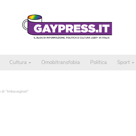
Cultura
Omobitransfobia
Politica
Sport
e di “Imbavagliati”