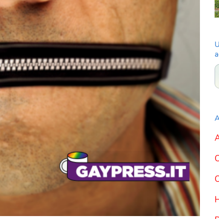
U
a
A
A
C
C