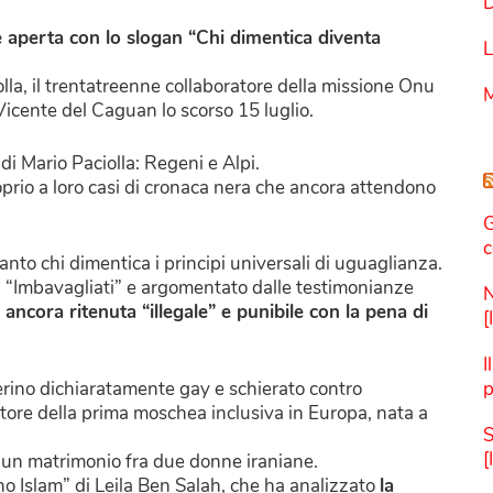
D
i è aperta con lo slogan “Chi dimentica diventa
L
iolla, il trentatreenne collaboratore della missione Onu
M
icente del Caguan lo scorso 15 luglio.
di Mario Paciolla: Regeni e Alpi.
oprio a loro casi di cronaca nera che ancora attendono
G
c
nto chi dimentica i principi universali di uguaglianza.
val “Imbavagliati” e argomentato dalle testimonianze
N
 ancora ritenuta “illegale” e punibile con la pena di
[
I
gerino dichiaratamente gay e schierato contro
p
re della prima moschea inclusiva in Europa, nata a
S
[
 un matrimonio fra due donne iraniane.
no Islam” di Leila Ben Salah, che ha analizzato
la