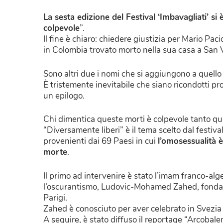
La sesta edizione del Festival ‘Imbavagliati’ s
colpevole
”.
Il fine è chiaro: chiedere giustizia per Mario Pac
in Colombia trovato morto nella sua casa a San V
Sono altri due i nomi che si aggiungono a quello 
È tristemente inevitabile che siano ricondotti pr
un epilogo.
Chi dimentica queste morti è colpevole tanto qua
“Diversamente liberi” è il tema scelto dal festi
provenienti dai 69 Paesi in cui
l’omosessualità è
morte
.
Il primo ad intervenire è stato l’imam franco-al
l’oscurantismo, Ludovic-Mohamed Zahed, fondato
Parigi.
Zahed è conosciuto per aver celebrato in Svezia
A seguire, è stato diffuso il reportage “Arcobale