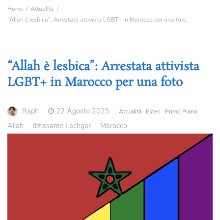
Home
Attualità
“Allah è lesbica”: Arrestata attivista LGBT+ in Marocco per una foto
“Allah è lesbica”: Arrestata attivista
LGBT+ in Marocco per una foto
Raph
22 Agosto 2025
Attualità
Esteri
Primo Piano
Allah
Ibtissame Lachgar
Marocco