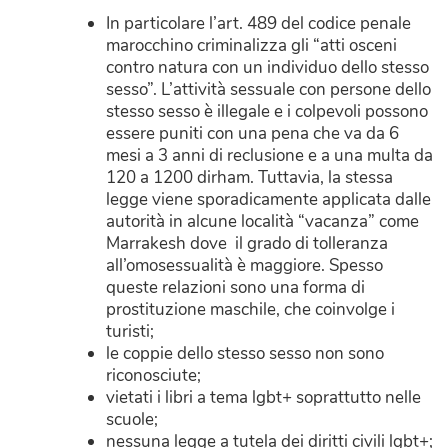
In particolare l’art. 489 del codice penale
marocchino criminalizza gli “atti osceni
contro natura con un individuo dello stesso
sesso”
. L’attività sessuale con persone dello
stesso sesso è illegale e i colpevoli possono
essere puniti con una pena che va da 6
mesi a 3 anni
di reclusione e a una multa da
120 a 1200 dirham. Tuttavia, la stessa
legge viene sporadicamente applicata dalle
autorità in alcune località “vacanza” come
Marrakesh dove il grado di tolleranza
all’omosessualità è maggiore. Spesso
queste relazioni sono una forma di
prostituzione maschile, che coinvolge i
turisti;
le coppie dello stesso sesso non sono
riconosciute;
vietati i libri a tema lgbt+ soprattutto nelle
scuole;
nessuna legge a tutela dei diritti civili lgbt+;