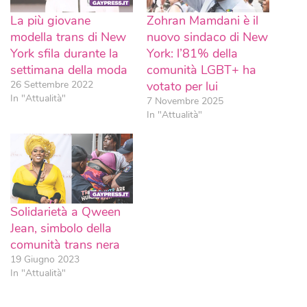
La più giovane
Zohran Mamdani è il
modella trans di New
nuovo sindaco di New
York sfila durante la
York: l’81% della
settimana della moda
comunità LGBT+ ha
26 Settembre 2022
votato per lui
In "Attualità"
7 Novembre 2025
In "Attualità"
Solidarietà a Qween
Jean, simbolo della
comunità trans nera
19 Giugno 2023
In "Attualità"