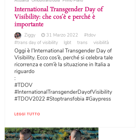
Attualità
Omobitransfobia
Primo Piano
International Transgender Day of
Visibility: che cos’è e perché è
importante
Ziggy
31 Marzo 2022
#tdov
#trans day of visibility
lgbt
trans
visibilità
Oggi è l’International Transgender Day of
Visibility. Ecco cos’è, perché si celebra tale
ricorrenza e com’è la situazione in Italia a
riguardo
:
#TDOV
#InternationalTransgenderDayofVisibility
#TDOV2022 #Stoptransfobia #Gaypress
LEGGI TUTTO