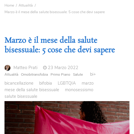
Home
Attualità
Marzo è il mese della salute bisessuale: 5 cose che devi sapere
Marzo è il mese della salute
bisessuale: 5 cose che devi sapere
Matteo Prati
23 Marzo 2022
bi+
Attualità
Omobitransfobia
Primo Piano
Salute
bicancellazione
bifobia
LGBTQIA
marzo
mese della salute bisessuale
monosessismo
salute bisessuale