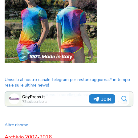
Unisciti al nostro canale Telegram per restare aggiornat* in tempo
reale sulle ultime news!
Altre risorse
Archivio 2007-2016