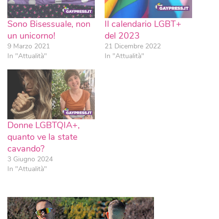
Sono Bisessuale, non
Il calendario LGBT+
un unicorno!
del 2023
9 Marzo 2021
21 Dicembre 2022
In "Attualità"
In "Attualità"
Donne LGBTQIA+,
quanto ve la state
cavando?
3 Giugno 2024
In "Attualità"