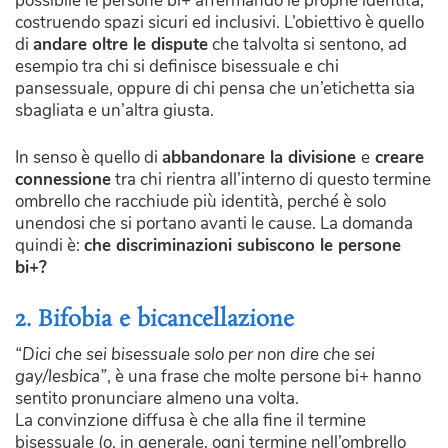
possibile le persone bi+ affermando le proprie identità,
costruendo spazi sicuri ed inclusivi. L’obiettivo è quello
di
andare oltre le dispute
che talvolta si sentono, ad
esempio tra chi si definisce bisessuale e chi
pansessuale, oppure di chi pensa che un’etichetta sia
sbagliata e un’altra giusta.
In senso è quello di
abbandonare la divisione
e
creare
connessione
tra chi rientra all’interno di questo termine
ombrello che racchiude più identità, perché è solo
unendosi che si portano avanti le cause. La domanda
quindi è:
che discriminazioni subiscono le persone
bi+?
2. Bifobia e bicancellazione
“Dici che sei bisessuale solo per non dire che sei
gay/lesbica”
, è una frase che molte persone bi+ hanno
sentito pronunciare almeno una volta.
La convinzione diffusa è che alla fine il termine
bisessuale (o, in generale, ogni termine nell’ombrello